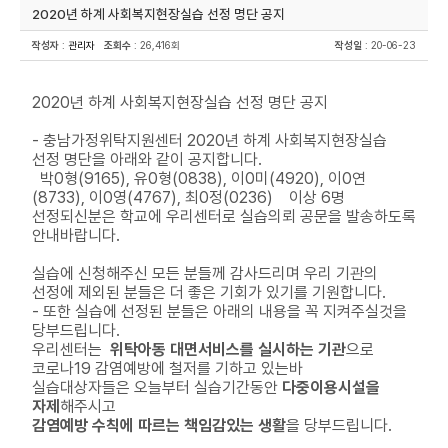
2020년 하계 사회복지현장실습 선정 명단 공지
작성자
:
관리자
조회수
: 26,416회
작성일
: 20-06-23
2020년 하계 사회복지현장실습 선정 명단 공지
- 충남가정위탁지원센터 2020년 하계 사회복지현장실습
선정 명단을 아래와 같이 공지합니다.
박0형(9165), 유0형(0838), 이0미(4920), 이0연
(8733), 이0영(4767), 최0정(0236) 이상 6명
선정되신분은 학교에 우리센터로 실습의뢰 공문을 발송하도록
안내바랍니다.
실습에 신청해주신 모든 분들께 감사드리며 우리 기관의
선정에 제외된 분들은 더 좋은 기회가 있기를 기원합니다.
- 또한 실습에 선정된 분들은 아래의 내용을 꼭 지켜주실것을
당부드립니다.
우리센터는
위탁아동 대면서비스를 실시하는 기관
으로
코로나19 감염예방에 철저를 기하고 있는바
실습대상자들은 오늘부터 실습기간동안
다중이용시설을
자제
해주시고
감염예방 수칙에 따르는 책임감있는 생활
을 당부드립니다.