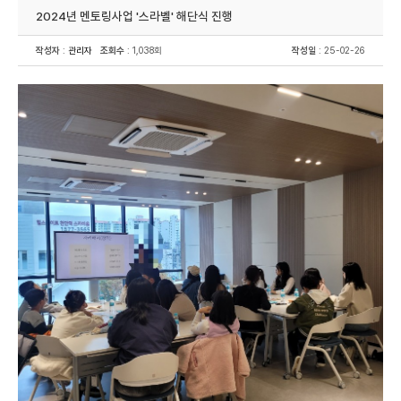
2024년 멘토링사업 '스라벨' 해단식 진행
작성자
:
관리자
조회수
: 1,038회
작성일
: 25-02-26