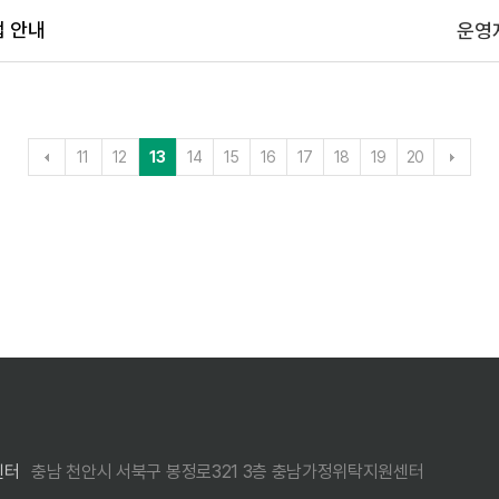
접 안내
운영
11
12
13
14
15
16
17
18
19
20
센터
충남 천안시 서북구 봉정로321 3층 충남가정위탁지원센터