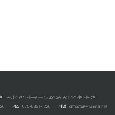
센터
충남 천안시 서북구 봉정로321 3층 충남가정위탁지원센터
226
팩스
070-8891-1226
메일
cnfoster@hanmail.net