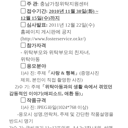
▢ 주 관
: 충남가정위탁지원센터
▢ 접수기간:
2010년 11월 30일(화) ~
12월 15일(수)까지
▢ 심사발표:
2011년 12월 22일(수)
홈페이지 게시판에 공지
(http://www.fosterservice.or.kr/)
▢ 참가자격
-
위탁부모와 위탁부모의 친자녀,
위탁아동
▢ 응모분야
1)사 진: 주제
「사랑 & 행복」
(증명사진
제외, 본인이 직접 촬영한 사진)
2)수 기: 주제
「위탁아동과의 생활 속에서 겪었던
감동적인 이야기
(애피소드, 애환 등)」
▢ 작품규격
1)사 진: JPEG파일(1024*768 이상)
-응모시 성명,연락처, 주제 및 간단한 작품설명을
반드시 명기
2)수 기: 글씨크기 11~12포인트, A4 2~3장 내외, 성명,