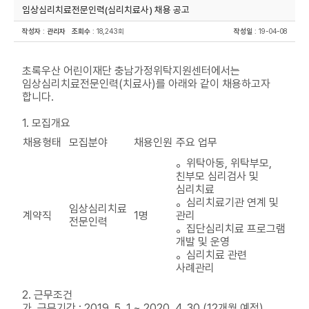
임상심리치료전문인력(심리치료사) 채용 공고
작성자
:
관리자
조회수
: 18,243회
작성일
: 19-04-08
초록우산 어린이재단 충남가정위탁지원센터에서는
임상심리치료전문인력(치료사)를 아래와 같이 채용하고자
합니다.
1. 모집개요
채용형태
모집분야
채용인원
주요 업무
。위탁아동, 위탁부모,
친부모 심리검사 및
심리치료
。심리치료기관 연계 및
임상심리치료
계약직
1명
관리
전문인력
。집단심리치료 프로그램
개발 및 운영
。심리치료 관련
사례관리
2. 근무조건
가. 근무기간 : 2019. 5. 1.~ 2020. 4. 30.(12개월 예정)